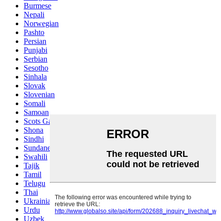
Burmese
Nepali
Norwegian
Pashto
Persian
Punjabi
Serbian
Sesotho
Sinhala
Slovak
Slovenian
Somali
Samoan
Scots Gaelic
Shona
Sindhi
Sundanese
Swahili
Tajik
Tamil
Telugu
Thai
Ukrainian
Urdu
Uzbek