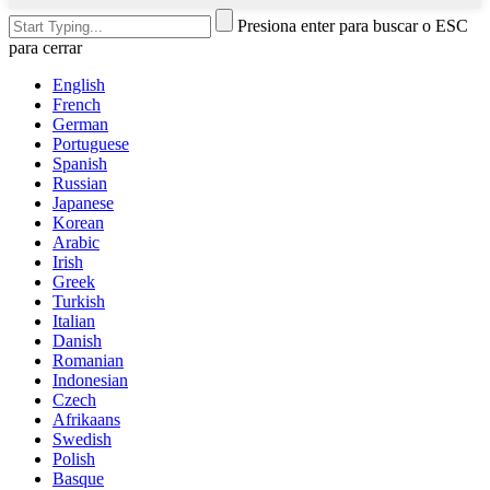
Presiona enter para buscar o ESC
para cerrar
English
French
German
Portuguese
Spanish
Russian
Japanese
Korean
Arabic
Irish
Greek
Turkish
Italian
Danish
Romanian
Indonesian
Czech
Afrikaans
Swedish
Polish
Basque