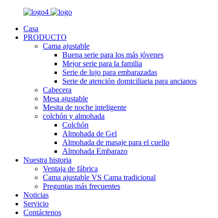
Casa
PRODUCTO
Cama ajustable
Buena serie para los más jóvenes
Mejor serie para la familia
Serie de lujo para embarazadas
Serie de atención domiciliaria para ancianos
Cabecera
Mesa ajustable
Mesita de noche inteligente
colchón y almohada
Colchón
Almohada de Gel
Almohada de masaje para el cuello
Almohada Embarazo
Nuestra historia
Ventaja de fábrica
Cama ajustable VS Cama tradicional
Preguntas más frecuentes
Noticias
Servicio
Contáctenos